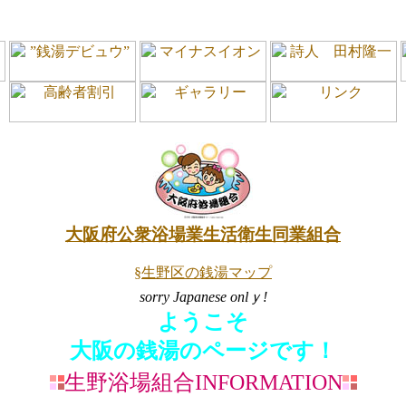
大阪府公衆浴場業生活衛生同業組合
§生野区の銭湯マップ
sorry Japanese onlｙ!
ようこそ
大阪の銭湯のページです！
生野浴場組合INFORMATION