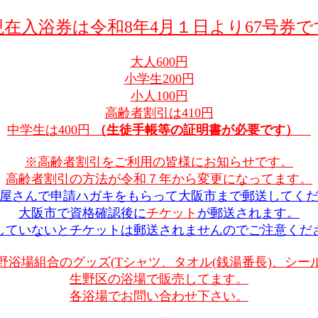
現在入浴券は令和8年4月１日より67号券で
大人600円
小学生200円
小人100円
高齢者割引は410円
中学生は400円
（生徒手帳等の証明書が必要です）
※高齢者割引をご利用の皆様にお知らせです。
高齢者割引の方法が令和７年から変更になってます。
屋さんで申請ハガキをもらって大阪市まで郵送してく
大阪市で資格確認後に
チケット
が郵送されます。
していないとチケットは郵送されませんのでご注意くだ
野浴場組合のグッズ(Tシャツ、タオル
(銭湯番長)
、シー
生野区の浴場で販売してます。
各浴場でお問い合わせ下さい。